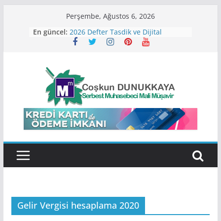
Skip
Perşembe, Ağustos 6, 2026
to
En güncel:
2026 Defter Tasdik ve Dijital
content
Dönüşüm Payı Ücretleri
2026 Defter Tutma ve Sınıf
Değiştirme Hadleri
2026 Yılı Varlık Barışı
SGK Borçların Tecil ve
Taksitlendirme İşlemlerinde
Değişiklik
2026 Kira Beyannamesi Ne Zaman
Verilir?
Gelir Vergisi hesaplama 2020