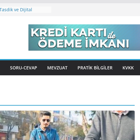
asdik ve Dijital
ı Ücretleri
Tutma ve Sınıf
adleri
lık Barışı
n Tecil ve
me İşlemlerinde
Beyannamesi Ne Zaman
SORU-CEVAP
MEVZUAT
PRATIK BILGILER
KVKK