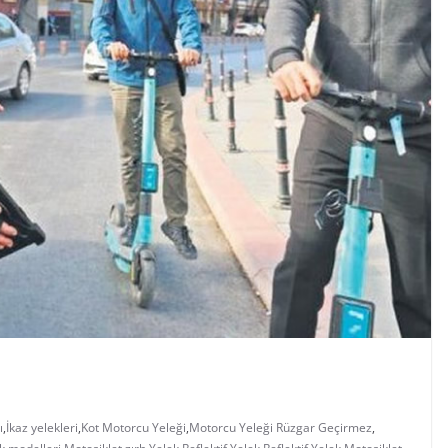
ı
,
İkaz yelekleri
,
Kot Motorcu Yeleği
,
Motorcu Yeleği Rüzgar Geçirmez
,