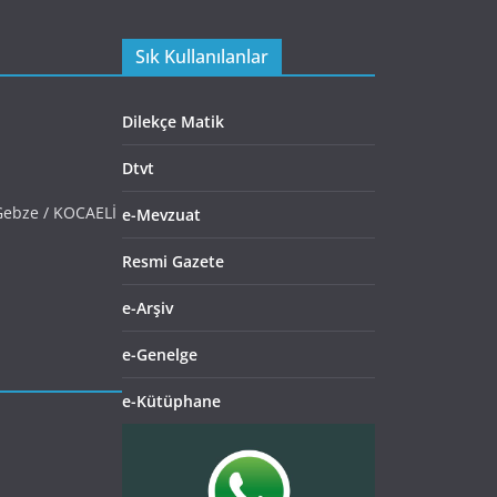
Sık Kullanılanlar
Dilekçe Matik
Dtvt
Gebze / KOCAELİ
e-Mevzuat
Resmi Gazete
e-Arşiv
e-Genelge
e-Kütüphane