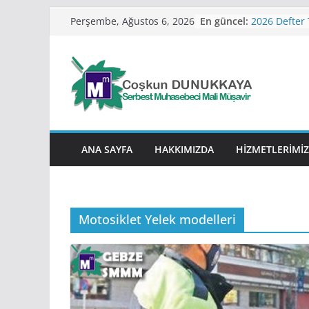
Skip
En güncel:
2026 Defter T
Perşembe, Ağustos 6, 2026
to
Dönüşüm Pay
2026 Defter 
content
Değiştirme H
2026 Yılı Var
SGK Borçları
Taksitlendir
Değişiklik
2026 Kira 
Verilir?
ANA SAYFA
HAKKIMIZDA
HIZMETLERIMIZ
Motosiklet Yelek modelleri