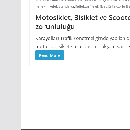
Motorcu Yelek deri
,
Motosiklet Yelek isimlik
,
Motosiklet Yele
Reflektif yelek standardı
,
Reflektör Yelek fiyat
,
Reflektörlü Bi
Motosiklet, Bisiklet ve Scoote
zorunluluğu
Karayolları Trafik Yönetmeliği’nde yapılan değ
motorlu bisiklet sürücülerinin akşam saatler
Read More