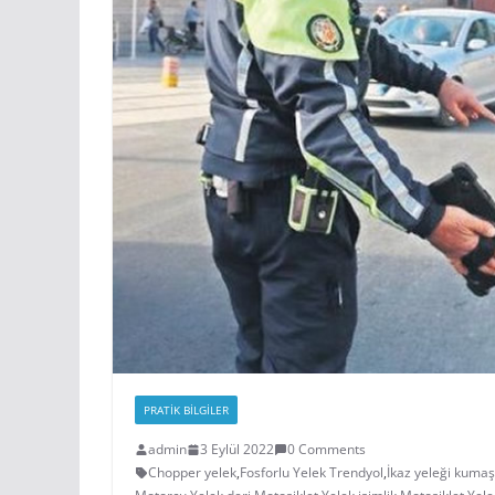
PRATIK BILGILER
admin
3 Eylül 2022
0 Comments
Chopper yelek
,
Fosforlu Yelek Trendyol
,
İkaz yeleği kumaş