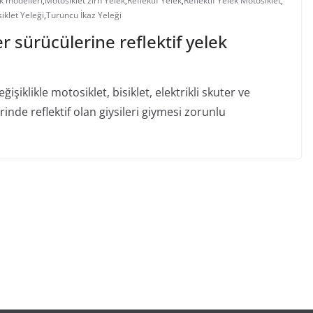
k modelleri
,
Motosiklet zırh Yelek
,
Reflektif Yelek
,
Reflektif Yelek Motosiklet
,
siklet Yeleği
,
Turuncu İkaz Yeleği
r sürücülerine reflektif yelek
işiklikle motosiklet, bisiklet, elektrikli skuter ve
inde reflektif olan giysileri giymesi zorunlu