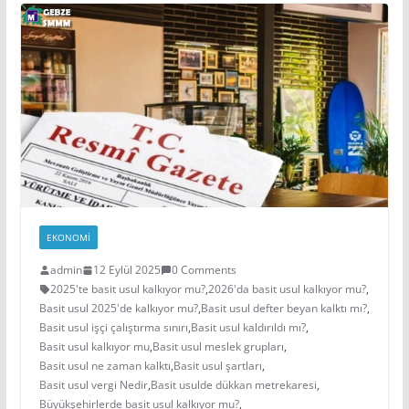
EKONOMI
admin
12 Eylül 2025
0 Comments
2025'te basit usul kalkıyor mu?
,
2026'da basit usul kalkıyor mu?
,
Basit usul 2025'de kalkıyor mu?
,
Basit usul defter beyan kalktı mı?
,
Basit usul işçi çalıştırma sınırı
,
Basit usul kaldırıldı mı?
,
Basit usul kalkıyor mu
,
Basit usul meslek grupları
,
Basit usul ne zaman kalktı
,
Basit usul şartları
,
Basit usul vergi Nedir
,
Basit usulde dükkan metrekaresi
,
Büyükşehirlerde basit usul kalkıyor mu?
,