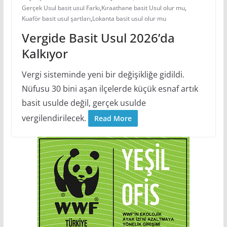
Gerçek Usul basit usul Farkı
,
Kıraathane basit Usul olur mu
,
Kuaför basit usul şartları
,
Lokanta basit usul olur mu
Vergide Basit Usul 2026’da
Kalkıyor
Vergi sisteminde yeni bir değişikliğe gidildi.
Nüfusu 30 bini aşan ilçelerde küçük esnaf artık
basit usulde değil, gerçek usulde
vergilendirilecek.
Read More