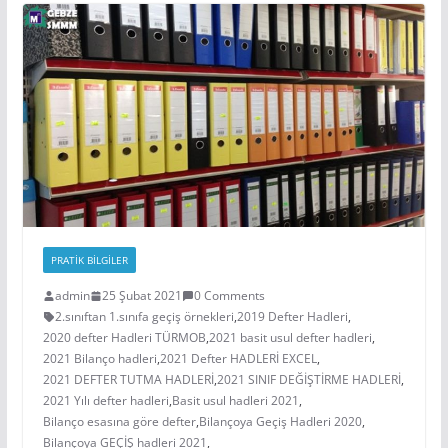
PRATIK BILGILER
admin
25 Şubat 2021
0 Comments
2.sınıftan 1.sınıfa geçiş örnekleri
,
2019 Defter Hadleri
,
2020 defter Hadleri TÜRMOB
,
2021 basit usul defter hadleri
,
2021 Bilanço hadleri
,
2021 Defter HADLERİ EXCEL
,
2021 DEFTER TUTMA HADLERİ
,
2021 SINIF DEĞİŞTİRME HADLERİ
,
2021 Yılı defter hadleri
,
Basit usul hadleri 2021
,
Bilanço esasına göre defter
,
Bilançoya Geçiş Hadleri 2020
,
Bilançoya GEÇİŞ hadleri 2021
,