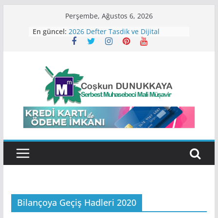
Skip
Perşembe, Ağustos 6, 2026
to
En güncel:
2026 Defter Tasdik ve Dijital
content
Dönüşüm Payı Ücretleri
2026 Defter Tutma ve Sınıf
Değiştirme Hadleri
2026 Yılı Varlık Barışı
SGK Borçların Tecil ve
Taksitlendirme İşlemlerinde
Değişiklik
2026 Kira Beyannamesi Ne Zaman
Verilir?
Bilançoya Geçiş Hadleri 2020