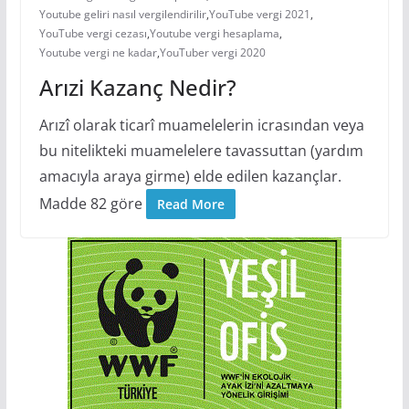
Youtube geliri nasıl vergilendirilir
,
YouTube vergi 2021
,
YouTube vergi cezası
,
Youtube vergi hesaplama
,
Youtube vergi ne kadar
,
YouTuber vergi 2020
Arızi Kazanç Nedir?
Arızî olarak ticarî muamelelerin icrasından veya
bu nitelikteki muamelelere tavassuttan (yardım
amacıyla araya girme) elde edilen kazançlar.
Madde 82 göre
Read More