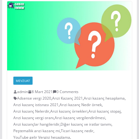
MEVZUAT
admin
8 Mart 2021
0 Comments
Adsense vergi 2020
,
Arızi Kazanç 2021
,
Arızi kazanç hesaplama
,
Arızi kazanç istisnası 2021
,
Arızi kazanç Nedir örnek
,
Arızi kazanç Nelerdir
,
Arızi kazanç örnekleri
,
Arızi kazanç stopaj
,
Arızi kazanç vergi oranı
,
Arızi kazanç vergilendirilmesi
,
Arızi kazançlar hangileridir
,
Diğer kazanç ve iratlar tanımı
,
Peştemallık arızi kazanç mi
,
Ticari kazanç nedir
,
YouTube gelir Vergisi hesaplama
,