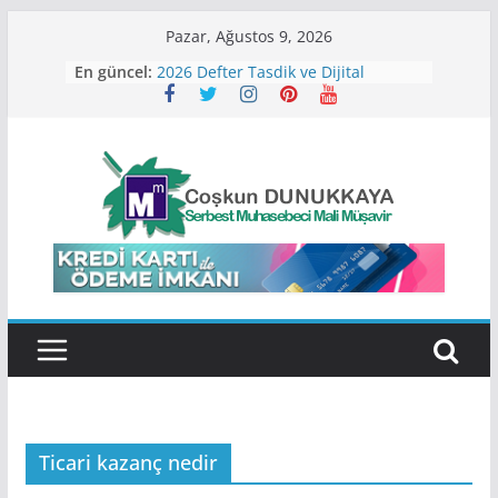
Skip
Pazar, Ağustos 9, 2026
to
En güncel:
2026 Defter Tasdik ve Dijital
content
Dönüşüm Payı Ücretleri
2026 Defter Tutma ve Sınıf
Değiştirme Hadleri
2026 Yılı Varlık Barışı
SGK Borçların Tecil ve
Taksitlendirme İşlemlerinde
Değişiklik
2026 Kira Beyannamesi Ne Zaman
Verilir?
Ticari kazanç nedir